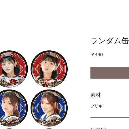
ランダム缶
価
￥440
格
素材
ブリキ