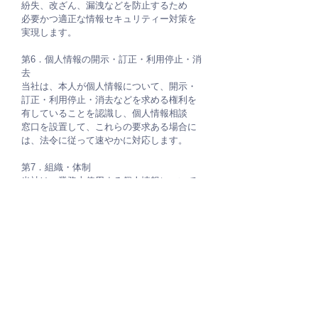
紛失、改ざん、漏洩などを防止するため
必要かつ適正な情報セキュリティー対策を
実現します。
第6．個人情報の開示・訂正・利用停止・消
去
当社は、本人が個人情報について、開示・
訂正・利用停止・消去などを求める権利を
有していることを認識し、個人情報相談
窓口を設置して、これらの要求ある場合に
は、法令に従って速やかに対応します。
第7．組織・体制
当社は、業務上使用する個人情報について
適正な管理を実施するとともに、業務上の
個人情報の適正な取扱いを実現するため
の体制を構築します。
第8．個人情報保護コンプライアンス・プロ
グラムの策定・実施
当社は、この個人保護方針を実行するた
め、個人情報保護コンプライアンス・プロ
グラムを策定し、これを研修・教
育を通じ
て社内に周知徹底させて実行し、継続的に